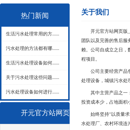
关于我们
热门新闻
开元官方站网页版_开元
生活污水处理常用的方......
团队以及完善的售后服
污水处理的方法都有哪......
赖。公司自成立之日，
程项目。
生活污水处理设备如何......
公司主要经营产品包括
关于污水处理这些问题......
处理设备，城镇污水处
污水处理设备如何进行......
其中主营产品之一：一
投资成本少，占地面积
开元官方站网页
始终坚持"以质量求生
水处理厂、农村环境连