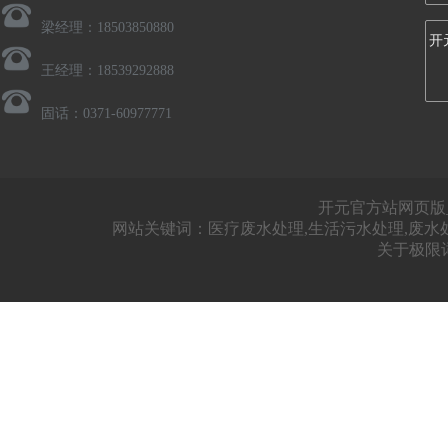
梁经理：18503850880
开
王经理：18539292888
固话：0371-60977771
开元官方站网页版_
网站关键词：医疗废水处理,生活污水处理,废水
关于极限