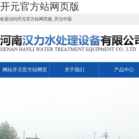
开元官方站网页版
欢迎访问开元官方站网页版_开元中国
网站开元官方站网页
关于我们
产品中心
版