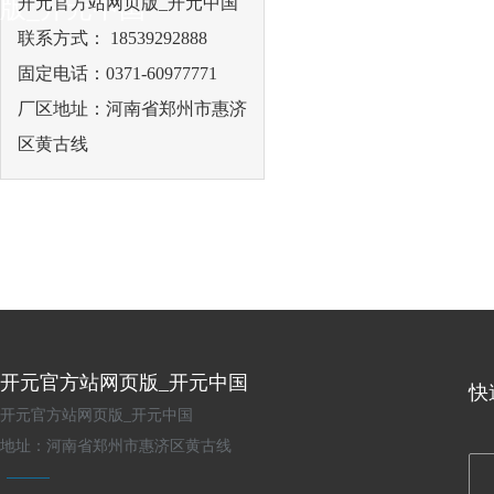
开元官方站网页版_开元中国
版_开元中国
联系方式： 18539292888
固定电话：0371-60977771
厂区地址：河南省郑州市惠济
区黄古线
开元官方站网页版_开元中国
快
开元官方站网页版_开元中国
地址：河南省郑州市惠济区黄古线