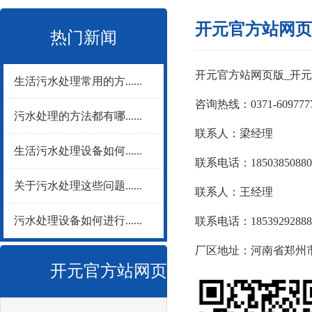
开元官方站网页
热门新闻
开元官方站网页版_开
生活污水处理常用的方......
咨询热线：0371-609777
污水处理的方法都有哪......
联系人：梁经理
生活污水处理设备如何......
联系电话：1850385088
关于污水处理这些问题......
联系人：王经理
污水处理设备如何进行......
联系电话：1853929288
厂区地址：河南省郑州
开元官方站网页