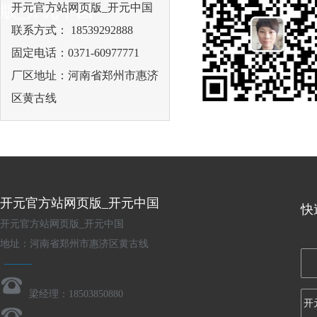
开元官方站网页版_开元中国
版_开元中国
联系方式： 18539292888
固定电话：0371-60977771
厂区地址：河南省郑州市惠济
区黄古线
开元官方站网页版_开元中国
快
开元官方站网页版_开元中国
地址：河南省郑州市惠济区黄古线
梁经理：18503850880
开