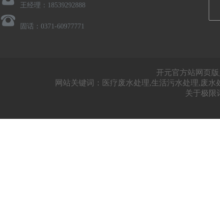
王经理：18539292888
固话：0371-60977771
开元官方站网页版_
网站关键词：医疗废水处理,生活污水处理,废水
关于极限