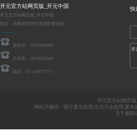
开元官方站网页版_开元中国
快
开元官方站网页版_开元中国
地址：河南省郑州市惠济区黄古线
梁经理：18503850880
开
王经理：18539292888
固话：0371-60977771
开元官方站网页版_
网站关键词：医疗废水处理,生活污水处理,废水
关于极限