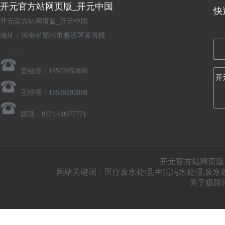
开元官方站网页版_开元中国
快
开元官方站网页版_开元中国
地址：河南省郑州市惠济区黄古线
梁经理：18503850880
开
王经理：18539292888
固话：0371-60977771
开元官方站网页版_
网站关键词：医疗废水处理,生活污水处理,废水
关于极限