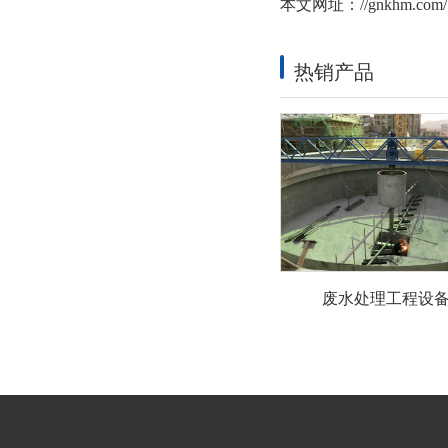
本文网址：
//gnkhm.com/
热销产品
废水处理工程设