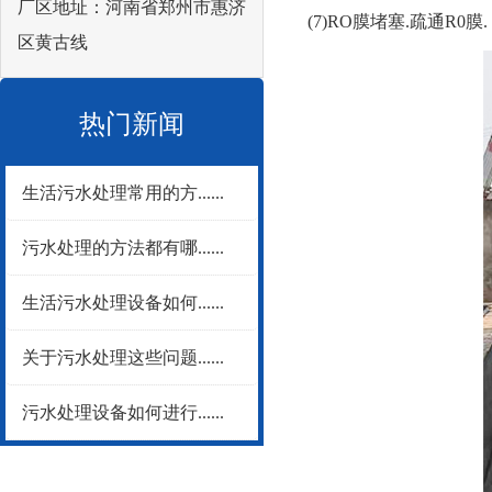
厂区地址：河南省郑州市惠济
(7)RO膜堵塞.疏通R0膜.
区黄古线
热门新闻
生活污水处理常用的方......
污水处理的方法都有哪......
生活污水处理设备如何......
关于污水处理这些问题......
污水处理设备如何进行......