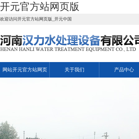
开元官方站网页版
欢迎访问开元官方站网页版_开元中国
网站开元官方站网页
关于我们
产品中心
版