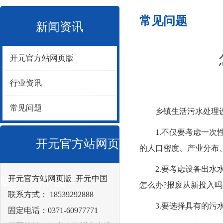
常见问题
新闻资讯
开元官方站网页版
行业资讯
常见问题
乡镇生活污水处理设备
1.不仅要考虑一次性
开元官方站网页
的人口密度、产业分布
2.要考虑设备出水水质
开元官方站网页版_开元中国
版_开元中国
怎么办?报废从新投入吗
联系方式： 18539292888
3.要选择具有的污水
固定电话：0371-60977771