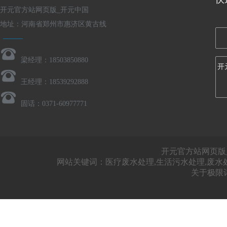
开元官方站网页版_开元中国
地址：河南省郑州市惠济区黄古线
梁经理：18503850880
开
王经理：18539292888
固话：0371-60977771
开元官方站网页版_
网站关键词：医疗废水处理,生活污水处理,废水
关于极限