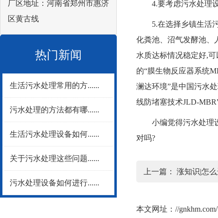
厂区地址：河南省郑州市惠济
4.要考虑污水处理设
区黄古线
5.在选择乡镇生活污
化粪池、沼气发酵池、
热门新闻
水质达标情况稳定好,可
的“膜生物反应器系统M
生活污水处理常用的方......
澜达环境”是中国污水处
线防堵塞技术JLD-MB
污水处理的方法都有哪......
小编觉得污水处理设备
生活污水处理设备如何......
对吗?
关于污水处理这些问题......
上一篇：
涨知识|怎
污水处理设备如何进行......
本文网址：
//gnkhm.com/