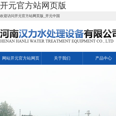
开元官方站网页版
欢迎访问开元官方站网页版_开元中国
网站开元官方站网页
关于我们
产品中心
版