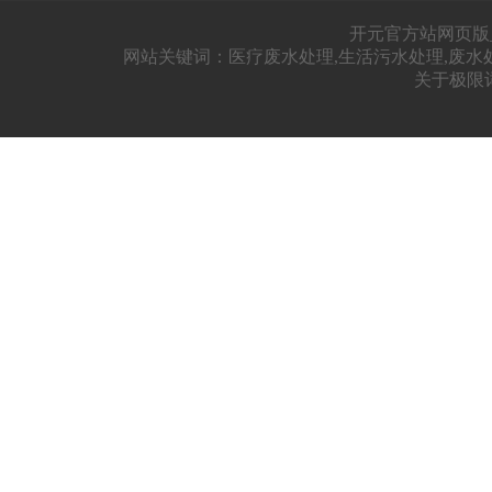
开元官方站网页版_
网站关键词：医疗废水处理,生活污水处理,废水
关于极限