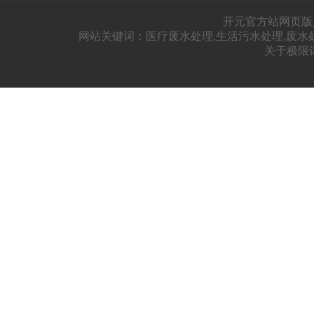
开元官方站网页版_
网站关键词：医疗废水处理,生活污水处理,废水
关于极限