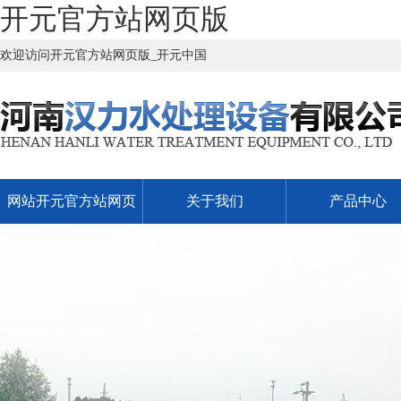
开元官方站网页版
欢迎访问开元官方站网页版_开元中国
网站开元官方站网页
关于我们
产品中心
版