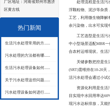
厂区地址：河南省郑州市惠济
处理流程是生活污水处
区黄古线
浮颗粒物、泥沙等杂质
工艺，利用微生物降解有
余污染物，出水可实现
热门新闻
工艺选型是生活污水处
生活污水处理常用的方......
中小型场景适配MBR
合农村运维现状。生活
污水处理的方法都有哪......
关键参数把控是生活污水
生活污水处理设备如何......
(SRT)需维持在10-
活污水处理会通过小试
关于污水处理这些问题......
资源化利用是生活污水
污水处理设备如何进行......
目实现中水回用率达60
现污水达标排放，又能