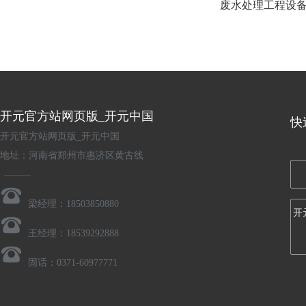
废水处理工程设
开元官方站网页版_开元中国
快
开元官方站网页版_开元中国
地址：河南省郑州市惠济区黄古线
梁经理：18503850880
开
王经理：18539292888
固话：0371-60977771