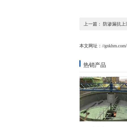
上一篇：
防渗漏抗上
本文网址：
//gnkhm.com/
热销产品