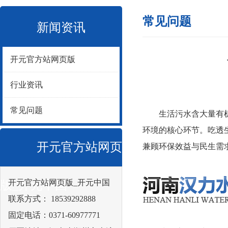
常见问题
新闻资讯
开元官方站网页版
行业资讯
常见问题
生活污水含大量有机物
环境的核心环节。吃透
开元官方站网页
兼顾环保效益与民生需
开元官方站网页版_开元中国
版_开元中国
联系方式： 18539292888
固定电话：0371-60977771