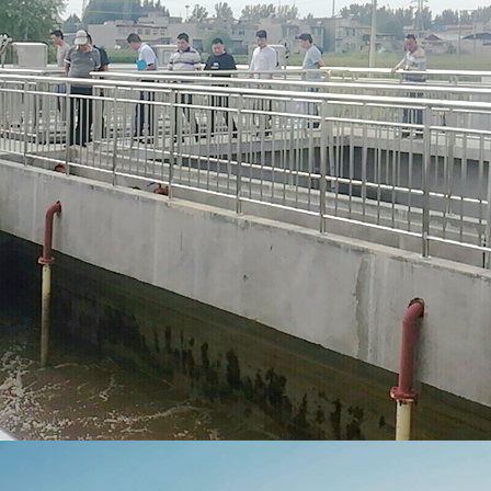
一体化污水处理
机械格栅