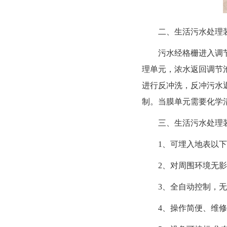
二、生活污水处理装
污水经格栅进入调节池
理单元，浓水返回调节
进行反冲洗，反冲污水
制。当膜单元需要化学
三、生活污水处理装
1、可埋入地表以下，
2、对周围环境无影响
3、全自动控制，无
4、操作简便、维修