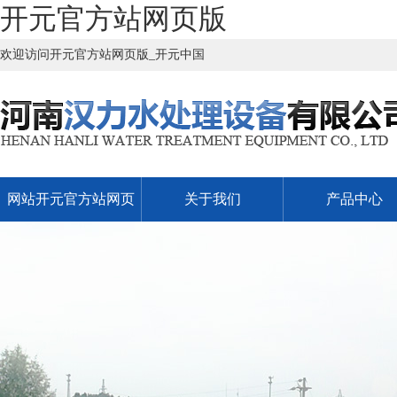
开元官方站网页版
欢迎访问开元官方站网页版_开元中国
网站开元官方站网页
关于我们
产品中心
版