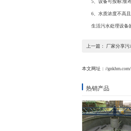
5、设备可按标;隹布
6、水质浓度不高且
生活污水处理设备的相
上一篇：
厂家分享污
本文网址：
//gnkhm.com/
热销产品