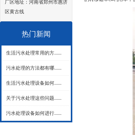
厂区地址：河南省郑州市惠济
区黄古线
热门新闻
生活污水处理常用的方......
污水处理的方法都有哪......
生活污水处理设备如何......
关于污水处理这些问题......
污水处理设备如何进行......