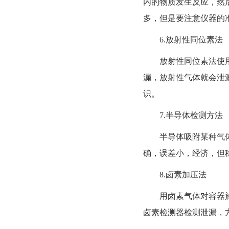
内的物质发生反应，然
多，但是要注意仪器的
6.放射性同位素法
放射性同位素法使用对
漏，放射性气体就会泄
识。
7.半导体检测方法
半导体吸附某种气体后
确，误差小，经济，但
8.卤素加压法
用卤素气体对容器施加
卤素检测器检测泄漏，