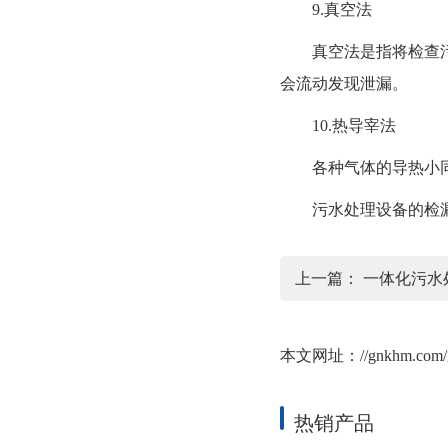
9.真空法
真空法是指将检查污水
会流动发现泄漏。
10.热导宰法
各种气体的导热小同。
污水处理设备的检漏方
上一篇：
一体化污水
本文网址：
//gnkhm.com/
热销产品