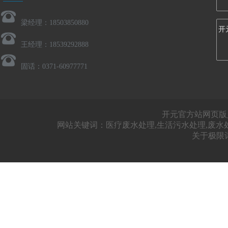
梁经理：18503850880
开
王经理：18539292888
固话：0371-60977771
开元官方站网页版_
网站关键词：医疗废水处理,生活污水处理,废水
关于极限