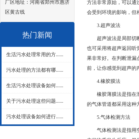
厂区地址：河南省郑州市惠济
方法非常原始，可以通
区黄古线
会受到环境的影响，但
3.超声波法
热门新闻
超声波法是局部切断泄
也可采用将超声返回听
生活污水处理常用的方......
果非常好。在判断泄漏
前，让你感觉到超声的
污水处理的方法都有哪......
4.橡胶膜法
生活污水处理设备如何......
橡胶薄膜法是指在泄漏
关于污水处理这些问题......
的气体管道都采用这种
污水处理设备如何进行......
5.气体检测方法
气体检测法是指用空气