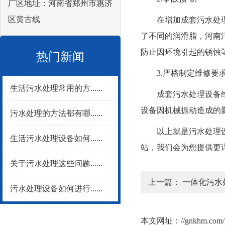
厂区地址：河南省郑州市惠济
区黄古线
在增加成套污水处理设
了不同的润滑脂，河南
防止因环境引起的锈蚀
热门新闻
3.严格制定维修要
生活污水处理常用的方......
成套污水处理设备维护
设备因机械振动造成的
污水处理的方法都有哪......
以上就是污水处理设备
生活污水处理设备如何......
站，我们会为您提供更
关于污水处理这些问题......
上一篇：
一体化污水
污水处理设备如何进行......
本文网址：
//gnkhm.com/