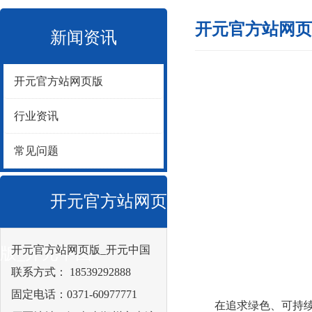
开元官方站网页
新闻资讯
开元官方站网页版
行业资讯
常见问题
开元官方站网页
开元官方站网页版_开元中国
版_开元中国
联系方式： 18539292888
固定电话：0371-60977771
在追求绿色、可持续