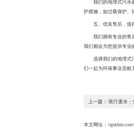
我们的地埋式污水处理
护措施，如过载保护、
五、优良售后，值
我们拥有专业的售后服
我们都会为您提供专业
选择我们的地埋式污水
们一起为环保事业贡献
上一篇：
医疗废水：
本文网址：
//gnkhm.com/