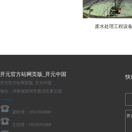
废水处理工程设
开元官方站网页版_开元中国
快
开元官方站网页版_开元中国
地址：河南省郑州市惠济区黄古线
梁经理：18503850880
开
王经理：18539292888