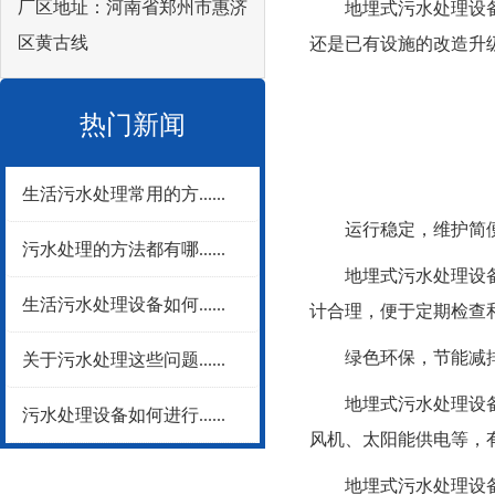
厂区地址：河南省郑州市惠济
地埋式污水处理设备采
区黄古线
还是已有设施的改造升
热门新闻
生活污水处理常用的方......
运行稳定，维护简
污水处理的方法都有哪......
地埋式污水处理设备通
生活污水处理设备如何......
计合理，便于定期检查
绿色环保，节能减
关于污水处理这些问题......
地埋式污水处理设备在
污水处理设备如何进行......
风机、太阳能供电等，
地埋式污水处理设备厂