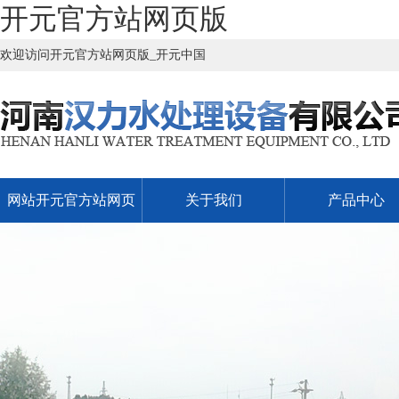
开元官方站网页版
欢迎访问开元官方站网页版_开元中国
网站开元官方站网页
关于我们
产品中心
版