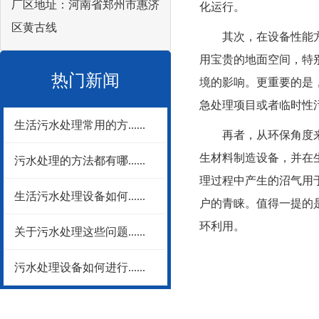
厂区地址：河南省郑州市惠济
化运行。
区黄古线
其次，在设备性能方面
用宝贵的地面空间，特
热门新闻
境的影响。更重要的是
急处理项目或者临时性
生活污水处理常用的方......
再者，从环保角度来看
生材料制造设备，并在
污水处理的方法都有哪......
理过程中产生的沼气用
生活污水处理设备如何......
户的青睐。值得一提的
环利用。
关于污水处理这些问题......
污水处理设备如何进行......