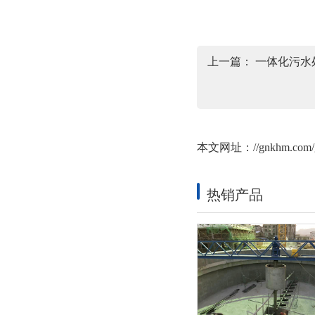
上一篇：
一体化污水
本文网址：
//gnkhm.com/
热销产品