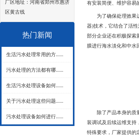
厂区地址：河南省郑州市惠济
有安装简便、维护容易
区黄古线
为了确保处理效果达到
器)技术，它结合了活
热门新闻
部分企业还在积极探索
膜进行海水淡化和中水
生活污水处理常用的方......
污水处理的方法都有哪......
生活污水处理设备如何......
关于污水处理这些问题......
除了产品本身的质量外
污水处理设备如何进行......
装调试及后续运维支持
特殊要求，厂家提供的