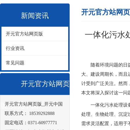
开元官方站网页
新闻资讯
一体化污水
开元官方站网页版
行业资讯
常见问题
随着环境问题的日益突
大、建设周期长，而且
开元官方站网页
计受到广泛关注。然而
本文将深入探讨这一问
开元官方站网页版_开元中国
版_开元中国
一体化污水处理设备厂
联系方式： 18539292888
处理、生物处理、沉淀
固定电话：0371-60977771
需求灵活配置，适用于