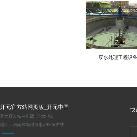
废水处理工程设
开元官方站网页版_开元中国
快
开元官方站网页版_开元中国
地址：河南省郑州市惠济区黄古线