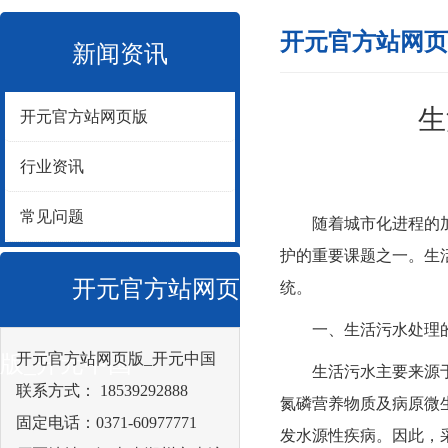
开元官方站网页
新闻资讯
生
开元官方站网页版
行业资讯
常见问题
随着城市化进程的加速
护的重要课题之一。
生
开元官方站网页
统。
一、生活污水处理的
开元官方站网页版_开元中国
版_开元中国
生活污水主要来源于居
联系方式： 18539292888
氮磷营养物质及病原微
固定电话：0371-60977771
发水源性疾病。因此，