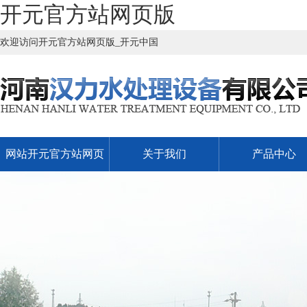
开元官方站网页版
欢迎访问开元官方站网页版_开元中国
网站开元官方站网页
关于我们
产品中心
版