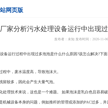
站网页版
厂家分析污水处理设备运行中出现过
发布者：未知 发布时间：2020-11-06 1
备运行过程中出现过多泡泡是什么什么原因?该怎么解决?下面
过程中，废水温度高，导致泡沫大。
残留较多，因此会产生大量气泡。
处理技术来说，这也是一个难题。 如果泡沫是乳白色且容易破
机械设备本身的问题，例如推杆的管理或添加的PAC过多，并