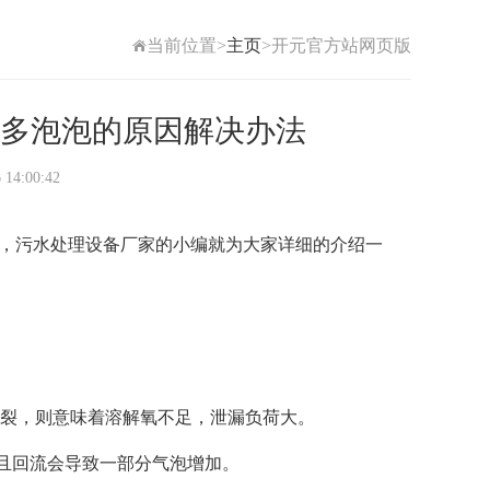
当前位置>
主页
>开元官方站网页版
多泡泡的原因解决办法
4:00:42
，
污水处理设备厂家
的小编就为大家详细的介绍一
裂，则意味着溶解氧不足，泄漏负荷大。
且回流会导致一部分气泡增加。