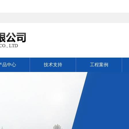
产品中心
技术支持
工程案例