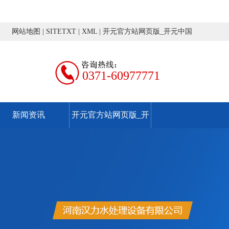
网站地图
|
SITETXT
|
XML
|
开元官方站网页版_开元中国
0371-60977771
新闻资讯
开元官方站网页版_开
元中国