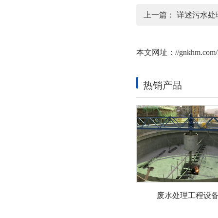
上一篇：
详述污水处
本文网址：
//gnkhm.com/
热销产品
废水处理工程设