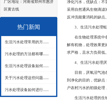
厂区地址：河南省郑州市惠济
净化污水，优缺点：不
区黄古线
采用自然通风生物滴滤
反冲洗能量消耗的缺点
热门新闻
3、生活污水处理蚯
在生物处理系统中创造
生活污水处理常用的方......
解有机物，处理效果更
求严格，且水力负荷低
污水处理的方法都有哪......
4、生活污水处理厌
生活污水处理设备如何......
目前，厌氧沼气池在我
关于污水处理这些问题......
到净化的目的，优缺点
户农村污水的初级处理
污水处理设备如何进行......
生活污水处理的生物处