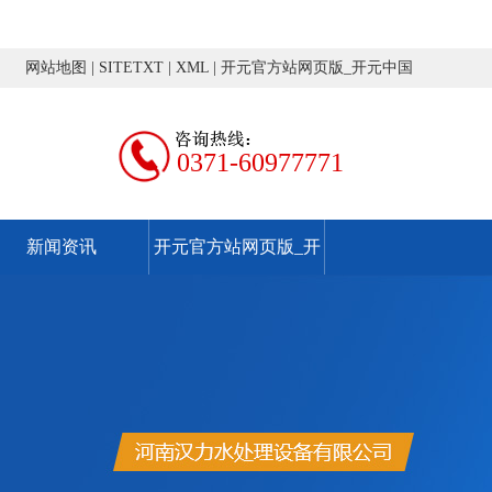
网站地图
|
SITETXT
|
XML
|
开元官方站网页版_开元中国
0371-60977771
新闻资讯
开元官方站网页版_开
元中国