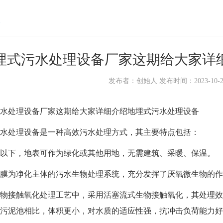
埋式污水处理设备厂家这期给大家详
发布者：创始人 发布时间：2023-10-27 1
处理设备厂家这期给大家详细介绍地埋式污水处理设备
处理设备是一种高效污水处理方式，其主要特点包括：
下，地表可作为绿化或其他用地，无需建筑、采暖、保温。
为净化主体的污水生物处理系统，充分发挥了厌氧微生物的作
接触氧化处理工艺中，采用活塞流式生物接触氧化，其处理效
污泥池相比，体积更小，对水质的适应性强，抗冲击负荷能力好