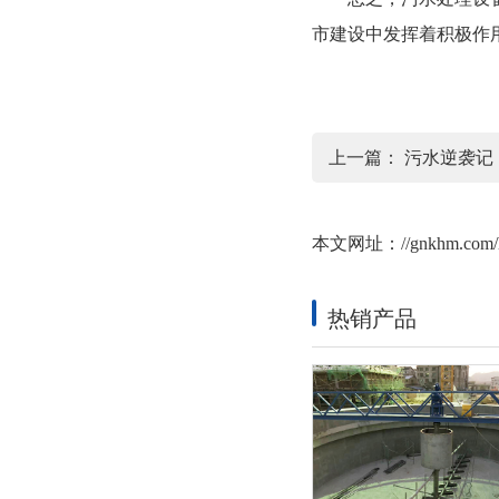
市建设中发挥着积极作
上一篇：
污水逆袭记
本文网址：
//gnkhm.com/
热销产品