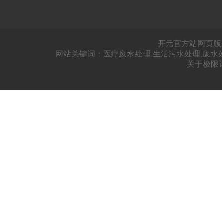
开元官方站网页版_
网站关键词：医疗废水处理,生活污水处理,废水
关于极限