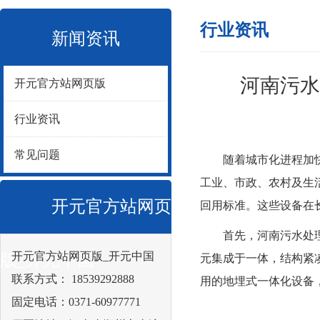
行业资讯
新闻资讯
河南污水
开元官方站网页版
行业资讯
常见问题
随着城市化进程加快和
工业、市政、农村及生
开元官方站网页
回用标准。这些设备在
首先，
河南污水处
开元官方站网页版_开元中国
版_开元中国
元集成于一体，结构紧
联系方式： 18539292888
用的地埋式一体化设备
固定电话：0371-60977771