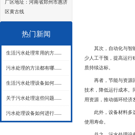
厂区地址：河南省郑州市惠济
区黄古线
热门新闻
其次，自动化与智能化
生活污水处理常用的方......
少人工干预，提高运行
质持续达标。
污水处理的方法都有哪......
再者，节能与资源回收
生活污水处理设备如何......
技术，降低运行成本。
关于污水处理这些问题......
用资源，推动循环经济
此外，设备材料多选用
污水处理设备如何进行......
使用寿命。
总之，污水处理设备正