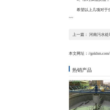
希望以上几项对于生活
~~
上一篇：
河南污水处
本文网址：
//gnkhm.com/
热销产品