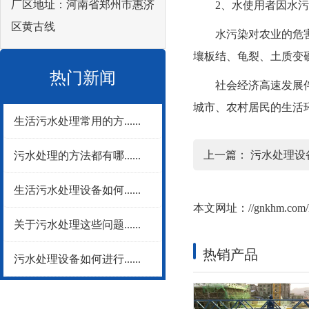
厂区地址：河南省郑州市惠济
2、水使用者因水污
区黄古线
水污染对农业的危害，
壤板结、龟裂、土质变
热门新闻
社会经济高速发展伴随
城市、农村居民的生活
生活污水处理常用的方......
上一篇：
污水处理设
污水处理的方法都有哪......
生活污水处理设备如何......
本文网址：
//gnkhm.com/
关于污水处理这些问题......
热销产品
污水处理设备如何进行......