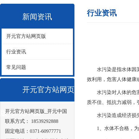
行业资讯
新闻资讯
开元官方站网页版
行业资讯
常见问题
水污染是指水体因某种
效利用，危害人体健康
开元官方站网页
水污染对人体的危害，
质不佳、抵抗力减弱，
开元官方站网页版_开元中国
版_开元中国
水污染造成经济损失
联系方式： 18539292888
1、水体不合格，为避
固定电话：0371-60977771