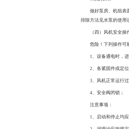
做好泵房、机组表
排除方法见水泵的使用
（四）风机安全操
危险！下列操作可
1、设备通电时，
2、各紧固件或定
3、风机正常运行
4、安全阀闭锁；
注意事项：
1、启动和停止均
2、润滑油应按规