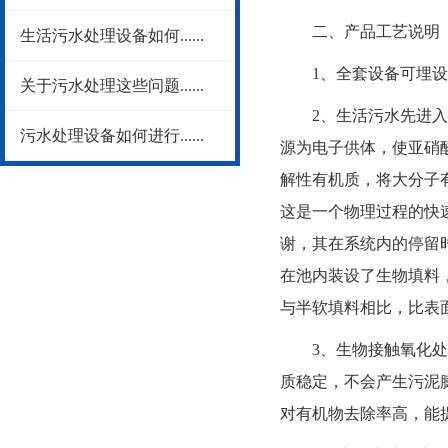
二、产品工艺说明
生活污水处理设备如何......
1、全套设备可埋
关于污水处理这些问题......
2、生活污水先进
污水处理设备如何进行......
源为电子供体，使亚硝
解性有机质，将大分子
这是一个物理过程的快
谢，其在系统内的停留
在池内装设了生物填料
与半软填料相比，比表
3、生物接触氧化
质稳定，不会产生污泥
对有机物去除率高，能