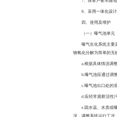
7、按客户要求随
8、采用一体化设
四、使用及维护
（一）曝气池单元
曝气生化系统主要
物氧化分解为简单的无
a.根据具体情况
b.曝气池应通过
c.曝气池出口处的溶
d.应经常观察活
e.因水温、水质
况，调整系统运行工况