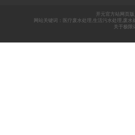
开元官方站网页版_
网站关键词：医疗废水处理,生活污水处理,废水
关于极限