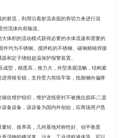
的射流，利用沿着射流表面的剪切力来进行混
受控流体向前输送。
大体积的流动模式获得必要的水体流速和需要的
固件均为不锈钢。搅拌机的不锈钢、碳钢精铸焊接
感器和定子绕组超温保护报警装置。
压成型，精度高，推力大，外型美观流畅，结构紧
前进滑移安稳，支持受力简练牢靠，抵御侧向偏疼
辅佐维护组织，维护进线密封不被拽拉损坏;二是
水设备设备，该设备为国内外创始，应商场用户恳
量轻、效率高，几何基地对称性好、动平衡度
含悬浮物的稀泥浆、污水、工业进程液体等，可以