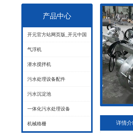
产品中心
开元官方站网页版_开元中国
气浮机
潜水搅拌机
污水处理设备配件
污水沉淀池
一体化污水处理设备
详情介
机械格栅